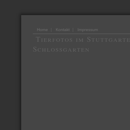
|
|
Home
Kontakt
Impressum
Tierfotos im Stuttgart
Schlossgarten