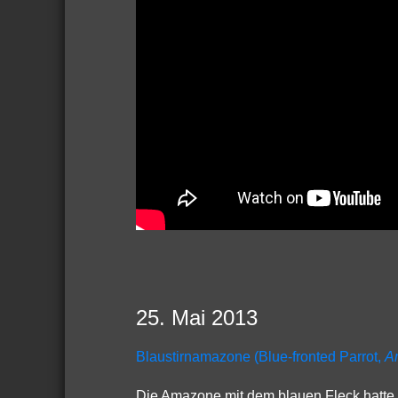
25. Mai 2013
Blaustirnamazone (Blue-fronted Parrot,
A
Die Amazone mit dem blauen Fleck hatte mic